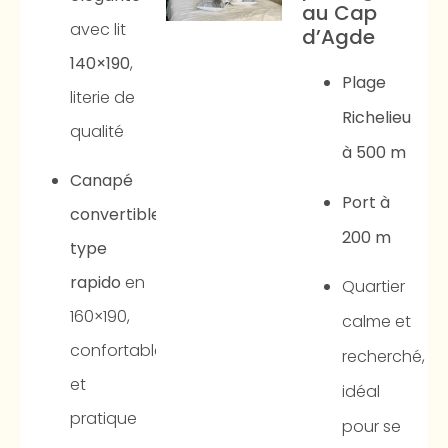
au Cap
avec lit
d’Agde
140×190
,
Plage
literie de
Richelieu
qualité
à 500 m
Canapé
Port à
convertible
200 m
type
rapido
en
Quartier
160×190,
calme et
confortable
recherché,
et
idéal
pratique
pour se