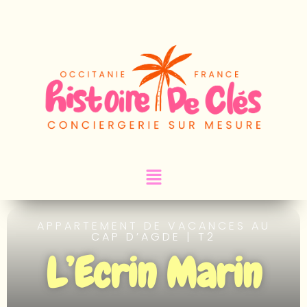
APPARTEMENT DE VACANCES AU
CAP D’AGDE | T2
L’Ecrin Marin