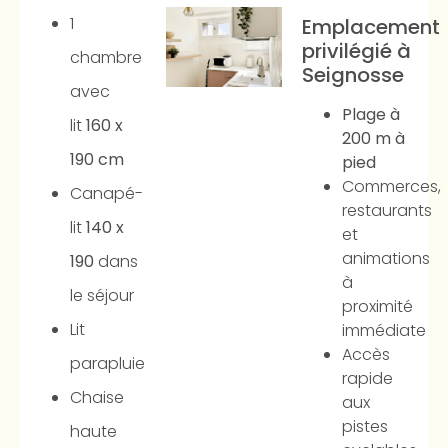
1
Emplacement
privilégié à
chambre
Seignosse
avec
Plage à
lit
160 x
200 m à
190 cm
pied
Commerces,
Canapé-
restaurants
lit
140 x
et
animations
190
dans
à
le séjour
proximité
Lit
immédiate
Accès
parapluie
rapide
Chaise
aux
pistes
haute