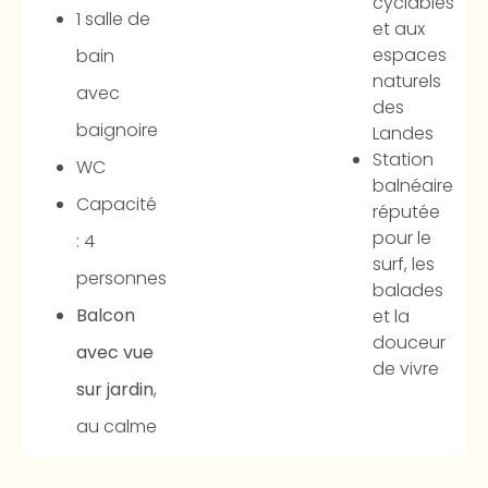
cyclables
1 salle de
et aux
espaces
bain
naturels
avec
des
baignoire
Landes
Station
WC
balnéaire
Capacité
réputée
pour le
: 4
surf, les
personnes
balades
Balcon
et la
douceur
avec vue
de vivre
sur jardin
,
au calme