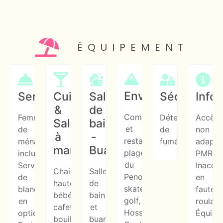
ÉQUIPEMENT
Environnement
Services
Cuisine
Salle
Sécurité
Info
&
de
Commerces
Femme
Détecteur
Accès
Salle
bain
et
de
de
non
à
-
restaurants,
ménage
fumée
adapté
manger
Buanderie
plage
incluse
PMR
du
Service
Inacces
Chaise
Salle
Penon,
de
en
haute
de
skatepark,
blanchisserie
fauteui
bébé,
bain
golf,
en
roulant
cafetière,
et
Hossegor,
option
Équipé
bouilloire,
buanderie,